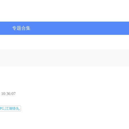
专题合集
 10:36:07
PG,江湖情仇,