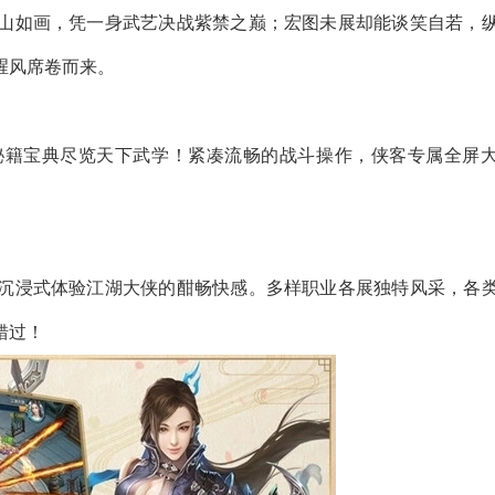
山如画，凭一身武艺决战紫禁之巅；宏图未展却能谈笑自若，
腥风席卷而来。
秘籍宝典尽览天下武学！紧凑流畅的战斗操作，侠客专属全屏
沉浸式体验江湖大侠的酣畅快感。多样职业各展独特风采，各
错过！