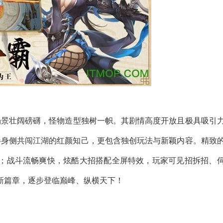
场景壮阔磅礴，怪物造型独树一帜。其剧情高度开放且极具吸引
伴身侧共闯江湖的红颜知己，更包含独创玩法与新颖内容。精致
；战斗流畅爽快，炫酷大招搭配全屏特效，玩家可见招拆招、
新篇章，逐步登临巅峰、纵横天下！