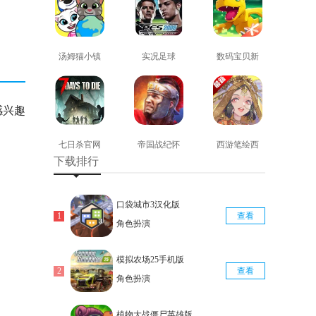
汤姆猫小镇
实况足球
数码宝贝新
免费版
2008安卓版
世纪免费版
查看
查看
查看
感兴趣
七日杀官网
帝国战纪怀
西游笔绘西
下载排行
版
旧手机版
行免费版
查看
查看
查看
口袋城市3汉化版
查看
角色扮演
模拟农场25手机版
查看
角色扮演
植物大战僵尸英雄版