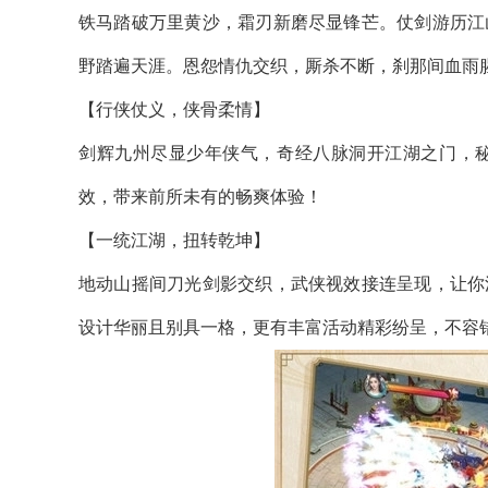
铁马踏破万里黄沙，霜刃新磨尽显锋芒。仗剑游历江
野踏遍天涯。恩怨情仇交织，厮杀不断，刹那间血雨
【行侠仗义，侠骨柔情】
剑辉九州尽显少年侠气，奇经八脉洞开江湖之门，
效，带来前所未有的畅爽体验！
【一统江湖，扭转乾坤】
地动山摇间刀光剑影交织，武侠视效接连呈现，让你
设计华丽且别具一格，更有丰富活动精彩纷呈，不容