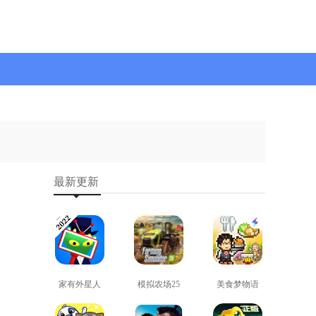
最新更新
家有外星人
模拟农场25
美食梦物语
免费版
免费版
正版
查看
查看
查看