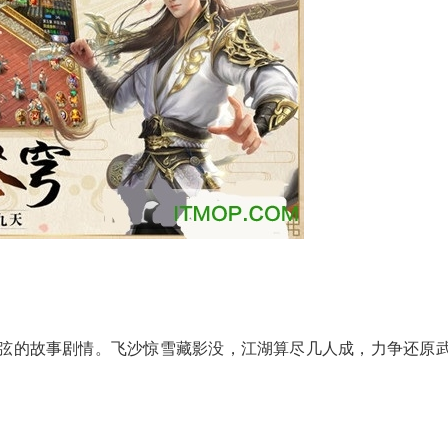
弦的故事剧情。飞沙惊雪藏影没，江湖算尽几人成，力争还原