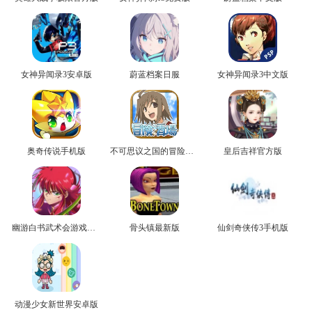
女神异闻录3安卓版
蔚蓝档案日服
女神异闻录3中文版
奥奇传说手机版
不可思议之国的冒险官方版
皇后吉祥官方版
幽游白书武术会游戏正版
骨头镇最新版
仙剑奇侠传3手机版
动漫少女新世界安卓版