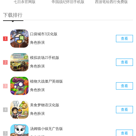
七日杀官网版
帝国战纪怀旧手机版
西游笔绘西行免费版
查看
查看
查看
下载排行
口袋城市3汉化版
查看
角色扮演
模拟农场25手机版
查看
角色扮演
植物大战僵尸英雄版
查看
角色扮演
美食梦物语汉化版
查看
角色扮演
汤姆猫小镇无广告版
查看