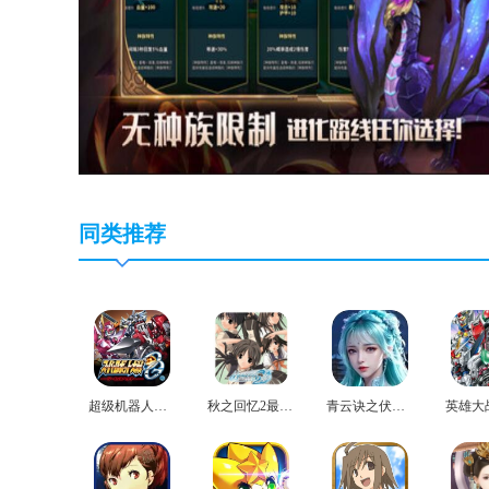
同类推荐
超级机器人大战og2官方版
秋之回忆2最新版
青云诀之伏魔最新版