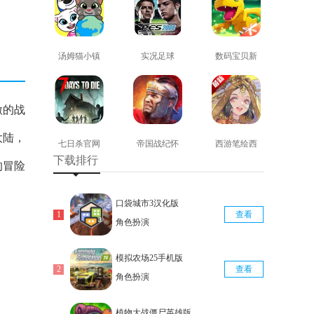
汤姆猫小镇
实况足球
数码宝贝新
免费版
2008安卓版
世纪免费版
查看
查看
查看
激的战
大陆，
七日杀官网
帝国战纪怀
西游笔绘西
下载排行
版
旧手机版
行免费版
的冒险
查看
查看
查看
口袋城市3汉化版
查看
角色扮演
模拟农场25手机版
查看
角色扮演
植物大战僵尸英雄版