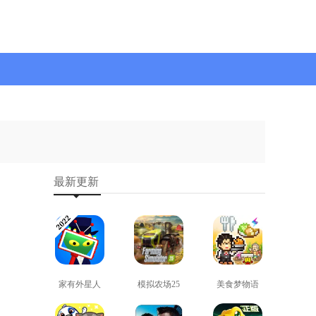
最新更新
家有外星人
模拟农场25
美食梦物语
免费版
免费版
正版
查看
查看
查看