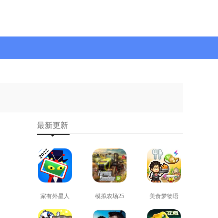
最新更新
家有外星人
模拟农场25
美食梦物语
免费版
免费版
正版
查看
查看
查看