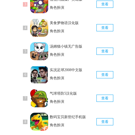
查看
角色扮演
美食梦物语汉化版
查看
角色扮演
汤姆猫小镇无广告版
查看
角色扮演
实况足球2008中文版
查看
角色扮演
气球塔防5汉化版
查看
角色扮演
数码宝贝新世纪手机版
查看
角色扮演