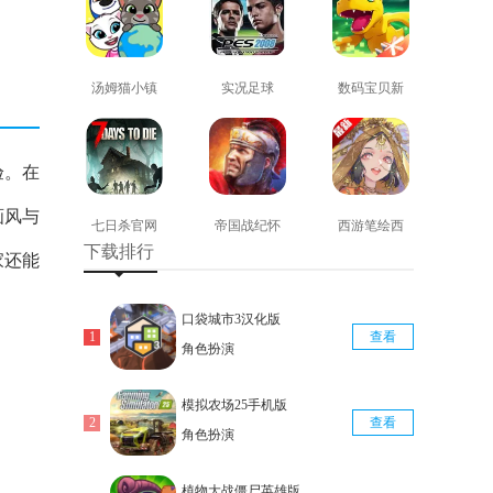
汤姆猫小镇
实况足球
数码宝贝新
免费版
2008安卓版
世纪免费版
查看
查看
查看
验。在
画风与
七日杀官网
帝国战纪怀
西游笔绘西
下载排行
版
旧手机版
行免费版
家还能
查看
查看
查看
口袋城市3汉化版
查看
角色扮演
模拟农场25手机版
查看
角色扮演
植物大战僵尸英雄版