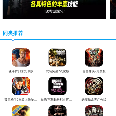
同类推荐
魂斗罗归来安卓版
武装突袭2汉化版
合金弹头7免费版
孤胆枪手2重装上阵游戏无广告版
侠盗飞车罪恶都市官方版
恶魔轮盘无广告版