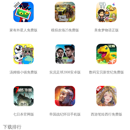
家有外星人免费版
模拟农场25免费版
美食梦物语正版
查看
查看
查看
汤姆猫小镇免费版
实况足球2008安卓版
数码宝贝新世纪免费版
查看
查看
查看
七日杀官网版
帝国战纪怀旧手机版
西游笔绘西行免费版
查看
查看
查看
下载排行