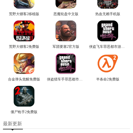
荒野大镖客2移植版
恶魔轮盘中文版
热血无赖手机版
荒野大镖客2免费版
军团要塞2官方版
侠盗飞车罪恶都市游戏最新版
合金弹头觉醒免费版
侠盗猎车手罪恶都市免费版
半条命2免费版
僵尸枪手2免费版
最新更新