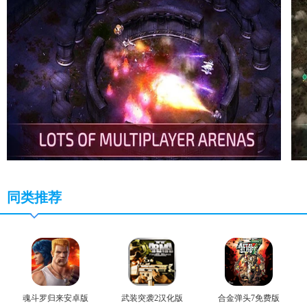
同类推荐
魂斗罗归来安卓版
武装突袭2汉化版
合金弹头7免费版