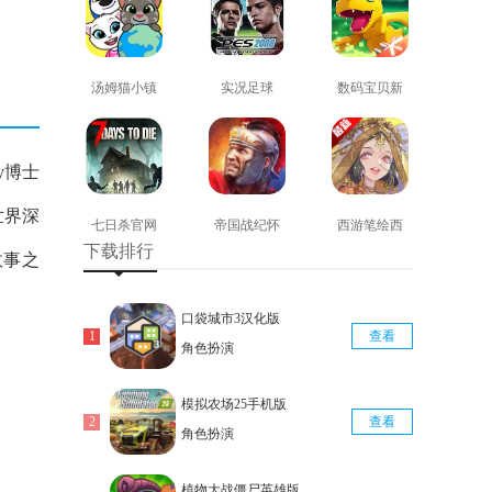
汤姆猫小镇
实况足球
数码宝贝新
免费版
2008安卓版
世纪免费版
查看
查看
查看
y博士
世界深
七日杀官网
帝国战纪怀
西游笔绘西
下载排行
版
旧手机版
行免费版
故事之
查看
查看
查看
口袋城市3汉化版
查看
角色扮演
模拟农场25手机版
查看
角色扮演
植物大战僵尸英雄版