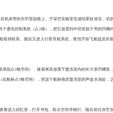
置在机床旁的光学望远镜上。于深空实验室完成恒星校准后，切
有个通讯控制系统（占2格），把它放置到中控室箱子旁的凹槽
船取得联系。随后又进入行星导航系统，查找宇宙飞船提及的
该系统占2格空间），接着将其放置于盥洗室内的长方形凹槽里
（此船标占3格空间），把这个船标拖至盥洗室的声波水池处，
接着进入回忆室，打开书包，取出空间寻物灯。随后前往深空