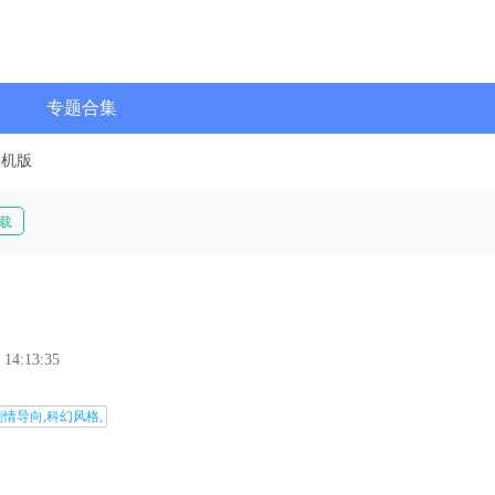
专题合集
手机版
载
 14:13:35
剧情导向,科幻风格,