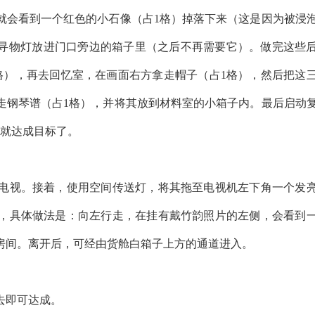
就会看到一个红色的小石像（占1格）掉落下来（这是因为被浸
之后把寻物灯放进门口旁边的箱子里（之后不再需要它）。做完这些
格），再去回忆室，在画面右方拿走帽子（占1格），然后把这
走钢琴谱（占1格），并将其放到材料室的小箱子内。最后启动
样就达成目标了。
电视。接着，使用空间传送灯，将其拖至电视机左下角一个发
，具体做法是：向左行走，在挂有戴竹韵照片的左侧，会看到
房间。离开后，可经由货舱白箱子上方的通道进入。
去即可达成。