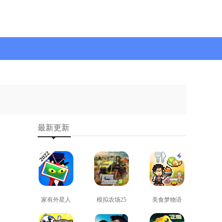
最新更新
家有外星人
模拟农场25
美食梦物语
免费版
免费版
正版
查看
查看
查看