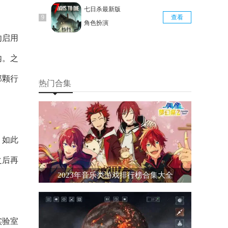
七日杀最新版
查看
角色扮演
勿启用
内。之
那颗行
热门合集
，如此
之后再
2023年音乐类游戏排行榜合集大全
实验室