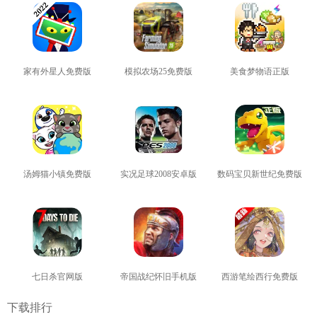
家有外星人免费版
模拟农场25免费版
美食梦物语正版
查看
查看
查看
汤姆猫小镇免费版
实况足球2008安卓版
数码宝贝新世纪免费版
查看
查看
查看
七日杀官网版
帝国战纪怀旧手机版
西游笔绘西行免费版
查看
查看
查看
下载排行