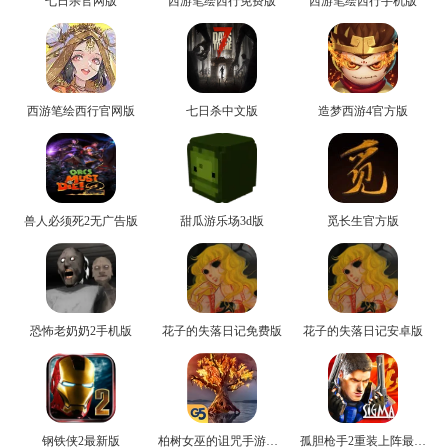
七日杀官网版
西游笔绘西行免费版
西游笔绘西行手机版
西游笔绘西行官网版
七日杀中文版
造梦西游4官方版
兽人必须死2无广告版
甜瓜游乐场3d版
觅长生官方版
恐怖老奶奶2手机版
花子的失落日记免费版
花子的失落日记安卓版
钢铁侠2最新版
柏树女巫的诅咒手游免费版
孤胆枪手2重装上阵最新版