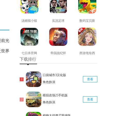
汤姆猫小镇
实况足球
数码宝贝新
免费版
2008安卓版
世纪免费版
查看
查看
查看
眼前光
近世界
七日杀官网
帝国战纪怀
西游笔绘西
下载排行
版
旧手机版
行免费版
查看
查看
查看
口袋城市3汉化版
查看
角色扮演
模拟农场25手机版
查看
角色扮演
植物大战僵尸英雄版