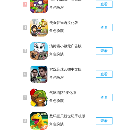
查看
角色扮演
美食梦物语汉化版
查看
角色扮演
汤姆猫小镇无广告版
查看
角色扮演
实况足球2008中文版
查看
角色扮演
气球塔防5汉化版
查看
角色扮演
数码宝贝新世纪手机版
查看
角色扮演