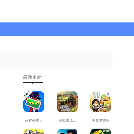
最新更新
家有外星人
模拟农场25
美食梦物语
免费版
免费版
正版
查看
查看
查看