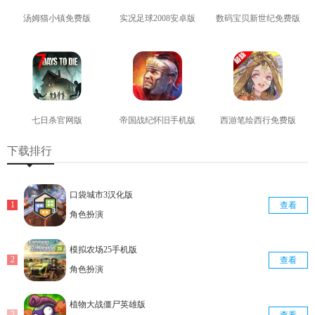
汤姆猫小镇免费版
实况足球2008安卓版
数码宝贝新世纪免费版
查看
查看
查看
七日杀官网版
帝国战纪怀旧手机版
西游笔绘西行免费版
查看
查看
查看
下载排行
口袋城市3汉化版
查看
角色扮演
模拟农场25手机版
查看
角色扮演
植物大战僵尸英雄版
查看