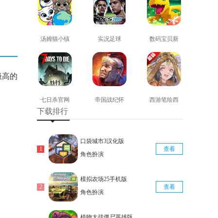
汤姆猫小镇
实况足球
数码宝贝新
免费版
2008安卓版
世纪免费版
查看
查看
查看
极高的
七日杀官网
帝国战纪怀
西游笔绘西
下载排行
版
旧手机版
行免费版
查看
查看
查看
口袋城市3汉化版
查看
角色扮演
模拟农场25手机版
查看
角色扮演
植物大战僵尸英雄版