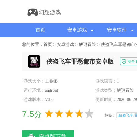
幻想游戏
首页
安卓游戏
安卓软件
您的位置：
首页
>
安卓游戏
>
解谜冒险
>
侠盗飞车罪恶都市
侠盗飞车罪恶都市安卓版
安全
游戏大小：
114MB
游戏语言：
1
运行环境：
android
游戏类型：
解谜冒险
游戏版本：
V3.6
更新时间：
2026-06-29
7.5
分
标签：
,侠盗飞车,
安卓版下载