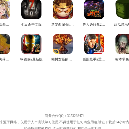
西游笔绘西行官网版
七日杀中文版
造梦西游4官方版
兽人必须死2无广告版
花子的失落日记安卓版
钢铁侠2最新版
柏树女巫的诅咒手游免费版
孤胆枪手2重装上阵最新版
标本零免
商务合作QQ：3253268474
来源于网络，仅用于人个测试学习使用,不得使用于任何商业用途,请在下载后24小时
如侵犯到您的权益,请及时通知我们,我们会及时处理。