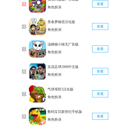
查看
角色扮演
美食梦物语汉化版
查看
角色扮演
汤姆猫小镇无广告版
查看
角色扮演
实况足球2008中文版
查看
角色扮演
气球塔防5汉化版
查看
角色扮演
数码宝贝新世纪手机版
查看
角色扮演