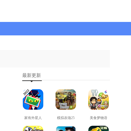
最新更新
家有外星人
模拟农场25
美食梦物语
免费版
免费版
正版
查看
查看
查看