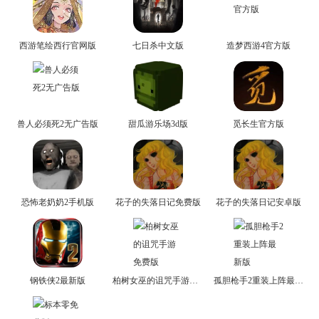
西游笔绘西行官网版
七日杀中文版
造梦西游4官方版
兽人必须死2无广告版
甜瓜游乐场3d版
觅长生官方版
恐怖老奶奶2手机版
花子的失落日记免费版
花子的失落日记安卓版
钢铁侠2最新版
柏树女巫的诅咒手游免费版
孤胆枪手2重装上阵最新版